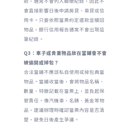
款，通常不會列入聯徵紀錄，因此不
會直接影響日後申請房貸、車貸或信
用卡。只要依照當票約定還款並贖回
物品，銀行信用報告通常不會出現這
筆紀錄。
Q3：車子或貴重物品放在當鋪會不會
被偷開或掉包？
合法當鋪不應該私自使用或掉包典當
物品。當鋪收當後，會將物品名稱、
數量、特徵記載在當票上，並負起保
管責任。像汽機車、名錶、黃金等物
品，建議辦理時確認當票內容是否清
楚，避免日後產生爭議。