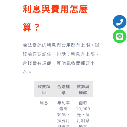
利息與費用怎麼
算？
合法當鋪的利息與費用都有上限，辦
理前只要記住一句話：利息有上限、
倉棧費有規範，其他亂收費都要小
心。
收費項
合法標
試算與
目
準
提醒
利息
年利率
借款
最高
10,000
30%，
元，每
換算月
月利息
息最高
最高