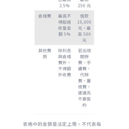
2.5%
250 元
倉棧費
最高不
借款
得超過
10,000
收當金
元，最
額 5%
高 500
元
其他費
除利息
若出現
用
與倉棧
開辦
費外，
費、手
不得額
續費、
外收費
代辦
費、審
核費，
建議先
不要簽
約
表格中的金額是法定上限，不代表每