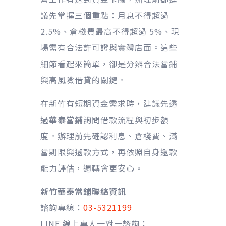
議先掌握三個重點：月息不得超過
2.5%、倉棧費最高不得超過 5%、現
場需有合法許可證與實體店面。這些
細節看起來簡單，卻是分辨合法當鋪
與高風險借貸的關鍵。
在新竹有短期資金需求時，建議先透
過
華泰當鋪
詢問借款流程與初步額
度。辦理前先確認利息、倉棧費、滿
當期限與還款方式，再依照自身還款
能力評估，週轉會更安心。
新竹華泰當鋪聯絡資訊
諮詢專線：
03-5321199
LINE 線上專人一對一諮詢：