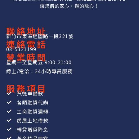
讓您借的安心，還的放心！
聯絡地址
新竹市東區經國路一段321號
連絡電話
03-5321199
營業時間
星期一至星期五 9:00-21:00
線上/電洽：24小時專員服務
服務項目
汽機車借款
各類融資代辦
工商融資週轉
房屋土地借款
轉貸增貸降息
黃金精品典當