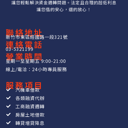
讓您輕鬆解決資金週轉問題。法定且合理的超低利息
讓您借的安心，還的放心！
聯絡地址
新竹市東區經國路一段321號
連絡電話
03-5321199
營業時間
星期一至星期五 9:00-21:00
線上/電洽：24小時專員服務
服務項目
汽機車借款
各類融資代辦
工商融資週轉
房屋土地借款
轉貸增貸降息