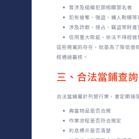
曾涉及組織犯罪相關罪名者
犯有搶奪、強盜、擄人勒贖等
涉及詐欺、侵占、竊盜等財產
信用重大瑕疵、依法不得經營
這些規範的存在，就是為了降低借
經通過審核。
三、合法當鋪查詢
合法當鋪屬於列管行業，會定期接
典當物品是否合規
作業流程是否符合規定
利息標示是否清楚