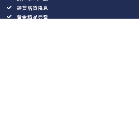
轉貸增貸降息
黃金精品典當
《當舖借款須知》
本當舖依《當舖業法》合法經營，提供典當借款服
務。
最短還款期限
：3 個月
最長還款期限
：60 個月
最高年利率
：30%（依當舖業法規定，月息最
高 2.5%）
其他費用
：倉棧費最高為借款金額 5%，不另
收其他手續費或隱藏費用，可提前清償，無違
約金。
借款試算範例：