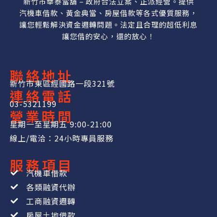
新竹市華泰當舖 – 政府合法立案、正派經營。提供
汽機車借款、黃金典當、房屋借款等各式優質服務，
讓您輕鬆解決資金週轉問題。法定且合理的超低利息
讓您借的安心，還的放心！
聯絡地址
新竹市東區經國路一段321號
連絡電話
03-5321199
營業時間
星期一至星期五 9:00-21:00
線上/電洽：24小時專員服務
服務項目
汽機車借款
各類融資代辦
工商融資週轉
房屋土地借款