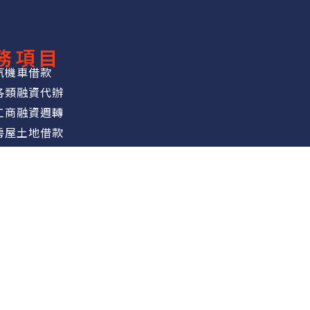
務項目
汽機車借款
各類融資代辦
工商融資週轉
房屋土地借款
轉貸增貸降息
黃金精品典當