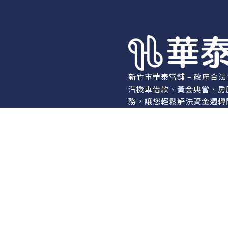
新竹市華泰當舖 – 政府合
汽機車借款、黃金典當、房
務，讓您輕鬆解決資金週轉
《當舖借款須知》
低利息讓您借的安心，還的
本當舖依《當舖業法》合法經營，提供典
最短還款期限
：3 個月
最長還款期限
：60 個月
最高年利率
：30%（依當舖業法規定
其他費用
：倉棧費最高為借款金額 
借款試算範例：