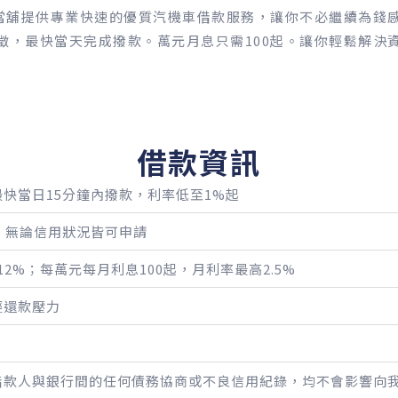
當舖提供專業快速的優質汽機車借款服務，讓你不必繼續為錢
徵，最快當天完成撥款。萬元月息只需100起。讓你輕鬆解決
借款資訊
快當日15分鐘內撥款，利率低至1%起
，無論信用狀況皆可申請
2%；每萬元每月利息100起，月利率最高2.5%
輕還款壓力
借款人與銀行間的任何債務協商或不良信用紀錄，均不會影響向