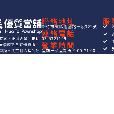
聯絡地址
服
新竹市東區經國路一段321號
連絡電話
03-5321199
法立案、正派經營。提供
營業時間
屋借款等各式優質服
星期一至星期五 9:00-21:00
問題。法定且合理的超
放心！
線上/電洽：24小時專員服務
當借款服務。
，月息最高 2.5%）
5%，不另收其他手續費或隱藏費用，可提前清償，無違約金。