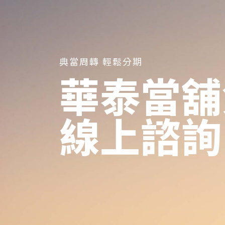
典當周轉 輕鬆分期
華泰當舖
線上諮詢