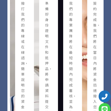
撥
準
我
簽
打
備
們
約
我
好
的
完
們
身
專
成
的
份
業
後，
專
證
團
我
線
明
隊
們
或
文
將
將
在
件
在
在
線
和
最
當
諮
抵
短
日
詢，
押
時
內
簡
品，
間
將
單
將
內
資
說
申
完
金
明
請
成
迅
您
資
審
速
的
料
核，
撥
資
提
並
入
金
交
為
您