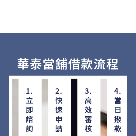
華泰當舖借款流程
1.
2.
3.
4.
立
快
高
當
即
速
效
日
諮
申
審
撥
詢
請
核
款