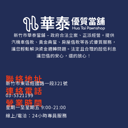
新竹市華泰當舖 – 政府合法立案、正派經營。提供
汽機車借款、黃金典當、房屋借款等各式優質服務，
讓您輕鬆解決資金週轉問題。法定且合理的超低利息
讓您借的安心，還的放心！
聯絡地址
新竹市東區經國路一段321號
連絡電話
03-5321199
營業時間
星期一至星期五 9:00-21:00
線上/電洽：24小時專員服務