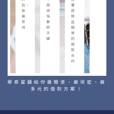
估，
再
署
無
煩
透
需
惱
明
等
繁
且
待
瑣
簡
手
單
續
的
借
款
合
約
華泰當舖給你最簡便、最保密、最
多元的借款方案！