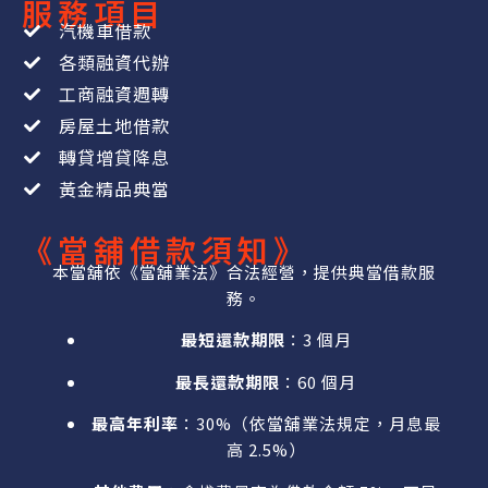
服務項目
汽機車借款
各類融資代辦
工商融資週轉
房屋土地借款
轉貸增貸降息
黃金精品典當
《當舖借款須知》
本當舖依《當舖業法》合法經營，提供典當借款服
務。
最短還款期限
：3 個月
最長還款期限
：60 個月
最高年利率
：30%（依當舖業法規定，月息最
高 2.5%）