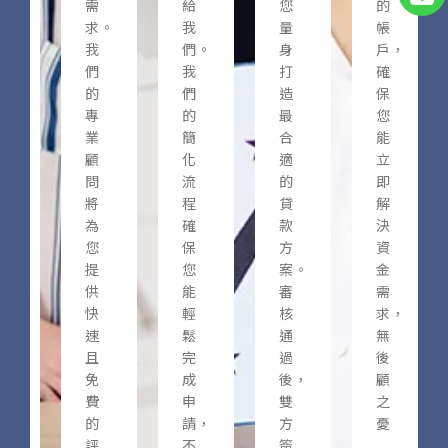
需
給
您
的
求。
我
量
帳
我
們。
身
戶，
們
我
打
確
的
們
造
保
專
的
最
您
業
簡
合
能
顧
化
適
立
問
流
的
即
將
程
貸
解
為
確
款
決
您
保
方
資
提
您
案。
金
供
能
審
需
快
輕
核
求，
速
鬆
通
無
且
完
過
後
免
成
後，
顧
費
申
雙
之
的
請，
方
憂
評
不
簽