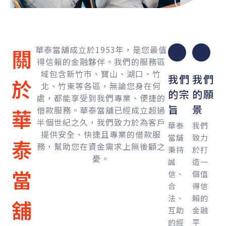
華泰當舖成立於1953年，是您最值
關
得信賴的金融夥伴。我們的服務區
域包含新竹市、寶山、湖口、竹
我們
我們
於
北、竹東等各區，無論您身在何
的宗
的願
處，都能享受到我們專業、便捷的
旨
景
借款服務。華泰當舖已經成立超過
華
半個世紀之久，我們致力於為客戶
華泰
我們
提供安全、快捷且專業的借款服
當舖
致力
泰
務，幫助您在資金需求上無後顧之
秉持
於打
憂。
誠
造一
當
信、
個值
合
得信
法、
賴的
舖
互助
金融
的經
平