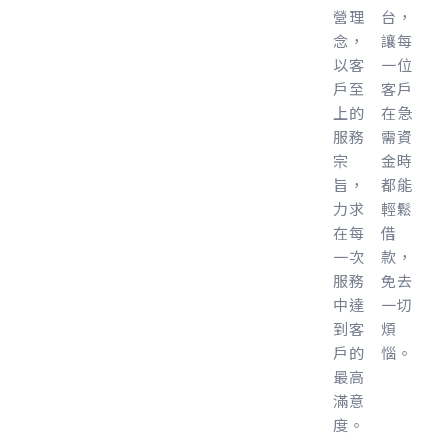
營理
台，
念，
讓每
以客
一位
戶至
客戶
上的
在急
服務
需資
宗
金時
旨，
都能
力求
輕鬆
在每
借
一次
款，
服務
免去
中達
一切
到客
煩
戶的
惱。
最高
滿意
度。