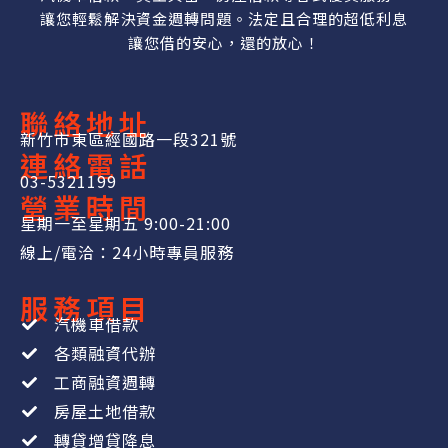
讓您輕鬆解決資金週轉問題。法定且合理的超低利息
讓您借的安心，還的放心！
聯絡地址
新竹市東區經國路一段321號
連絡電話
03-5321199
營業時間
星期一至星期五 9:00-21:00
線上/電洽：24小時專員服務
服務項目
汽機車借款
各類融資代辦
工商融資週轉
房屋土地借款
轉貸增貸降息