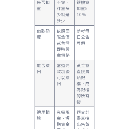
是否扣
不會，
銀樓會
重
秤重多
扣重5-
少就是
10%
多少
借款額
依照國
參考每
度
際金價
日公告
或台灣
牌價
即時黃
金價格
能否贖
當還完
黃金會
回
款項後
直接賣
可以贖
給銀
回
樓，成
為銀樓
的所有
物
適用情
急需現
適合計
境
金、短
畫直接
期資金
出售黃