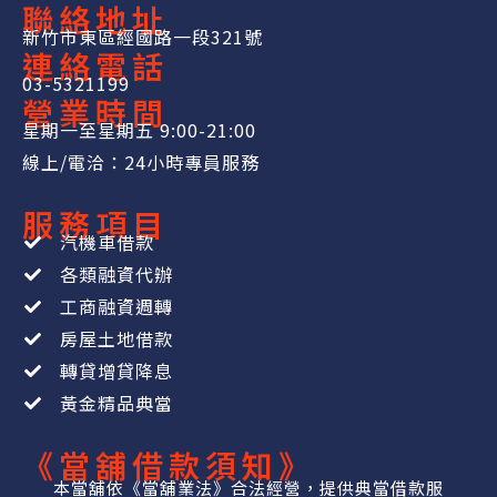
聯絡地址
新竹市東區經國路一段321號
連絡電話
03-5321199
營業時間
星期一至星期五 9:00-21:00
線上/電洽：24小時專員服務
服務項目
汽機車借款
各類融資代辦
工商融資週轉
房屋土地借款
轉貸增貸降息
黃金精品典當
《當舖借款須知》
本當舖依《當舖業法》合法經營，提供典當借款服