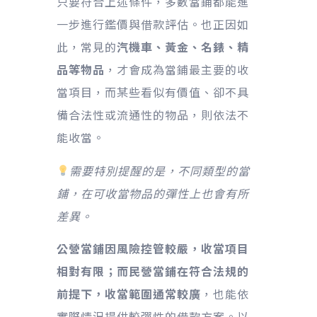
只要符合上述條件，多數當鋪都能進
一步進行鑑價與借款評估。也正因如
此，常見的
汽機車、黃金、名錶、精
品等物品
，才會成為當鋪最主要的收
當項目，而某些看似有價值、卻不具
備合法性或流通性的物品，則依法不
能收當。
需要特別提醒的是，不同類型的當
鋪，在可收當物品的彈性上也會有所
差異。
公營當鋪因風險控管較嚴，收當項目
相對有限；而民營當鋪在符合法規的
前提下，收當範圍通常較廣
，也能依
實際情況提供較彈性的借款方案。以