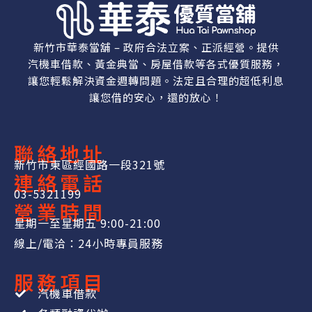
新竹市華泰當舖 – 政府合法立案、正派經營。提供
汽機車借款、黃金典當、房屋借款等各式優質服務，
讓您輕鬆解決資金週轉問題。法定且合理的超低利息
讓您借的安心，還的放心！
聯絡地址
新竹市東區經國路一段321號
連絡電話
03-5321199
營業時間
星期一至星期五 9:00-21:00
線上/電洽：24小時專員服務
服務項目
汽機車借款