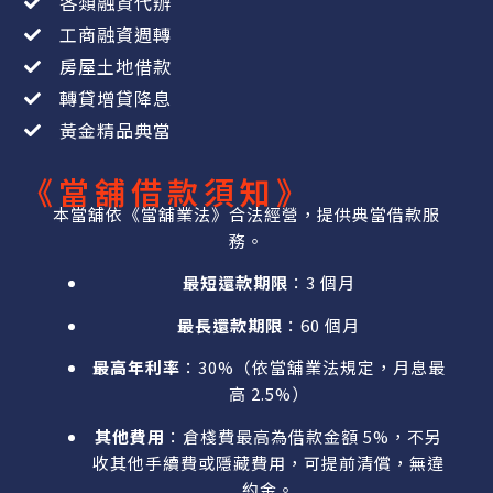
各類融資代辦
工商融資週轉
房屋土地借款
轉貸增貸降息
黃金精品典當
《當舖借款須知》
本當舖依《當舖業法》合法經營，提供典當借款服
務。
最短還款期限
：3 個月
最長還款期限
：60 個月
最高年利率
：30%（依當舖業法規定，月息最
高 2.5%）
其他費用
：倉棧費最高為借款金額 5%，不另
收其他手續費或隱藏費用，可提前清償，無違
約金。