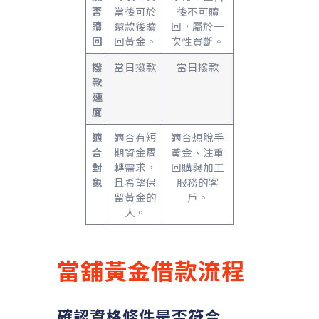
否
當後可於
後不可贖
贖
還款後贖
回，屬於一
回
回黃金。
次性買斷。
撥
當日撥款
當日撥款
款
速
度
適
適合有短
適合想脫手
合
期資金周
黃金、注重
對
轉需求，
回購與加工
象
且希望保
服務的客
留黃金的
戶。
人。
當舖
黃金借款
流程
確認資格條件是否符合