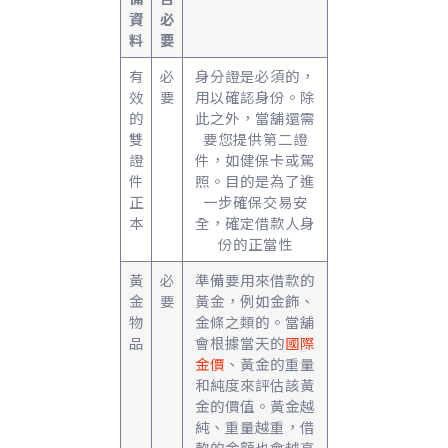
資
必
料
要
有
必
身分證是必須的，
效
要
用以確認身份。除
的
此之外，當舖還需
雙
要您提供第二證
證
件，如健保卡或駕
件
照。目的是為了進
正
一步確保交易安
本
全，確定借款人身
份的正當性
黃
必
準備要用來借款的
金
要
黃金，例如金飾、
物
金條之類的。當舖
品
會根據當天的
國際
金價
、黃金的重量
和純度來評估該黃
金的價值。黃金越
純、重量越重，借
款的金額也會越高