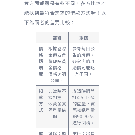
等方面都還是有些不同，多方比較才
能找到最符合需求的借款方式喔！以
下為兩者的差異比較：
當舖
銀樓
價
根據國際
參考每日公
格
金價或台
告的牌價，
透
灣即時黃
各家店的收
明
金價格，
購價可能略
度
價格透明
有不同。
公開。
扣
典當時不
收購時通常
重
會扣重，
扣除5-10℅
方
依黃金實
的重量，實
式
際重量估
際按總重量
價。
的90-95℅
進行回購。
能
可以
：典
不行
：出售