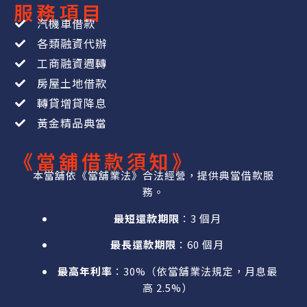
服務項目
汽機車借款
各類融資代辦
工商融資週轉
房屋土地借款
轉貸增貸降息
黃金精品典當
《當舖借款須知》
本當舖依《當舖業法》合法經營，提供典當借款服
務。
最短還款期限
：3 個月
最長還款期限
：60 個月
最高年利率
：30%（依當舖業法規定，月息最
高 2.5%）