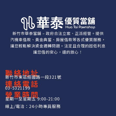
新竹市華泰當舖 – 政府合法立案、正派經營。提供
汽機車借款、黃金典當、房屋借款等各式優質服務，
讓您輕鬆解決資金週轉問題。法定且合理的超低利息
讓您借的安心，還的放心！
聯絡地址
新竹市東區經國路一段321號
連絡電話
03-5321199
營業時間
星期一至星期五 9:00-21:00
線上/電洽：24小時專員服務