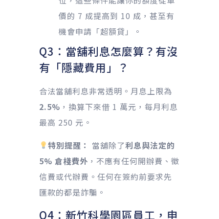
位，這些條件能讓你的額度從車
價的 7 成提高到 10 成，甚至有
機會申請「超額貸」。
Q3：當舖利息怎麼算？有沒
有「隱藏費用」？
合法當舖利息非常透明。月息上限為
2.5%
，換算下來借 1 萬元，每月利息
最高 250 元。
特別提醒：
當舖除了
利息與法定的
5% 倉棧費外
，不應有任何開辦費、徵
信費或代辦費。任何在簽約前要求先
匯款的都是詐騙。
Q4：新竹科學園區員工，申