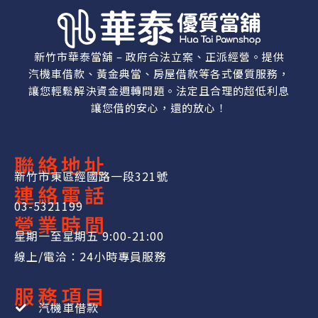
新竹市華泰當舖 – 政府合法立案、正派經營。提供
汽機車借款、黃金典當、房屋借款等各式優質服務，
讓您輕鬆解決資金週轉問題。法定且合理的超低利息
讓您借的安心，還的放心！
聯絡地址
新竹市東區經國路一段321號
連絡電話
03-5321199
營業時間
星期一至星期五 9:00-21:00
線上/電洽：24小時專員服務
服務項目
汽機車借款