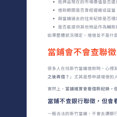
抵押品現在的市場價值是否還
借款期間是否曾經遲繳或延當
與當鋪過去的往來紀錄是否穩
是否能提供其他物品作為輔助
如果整體狀況穩定，增借並不是什
當鋪會不會查聯徵
很多人在找新竹當鋪借款時，心裡
之後再借？
」尤其是想申請增借的
實際上，
當鋪確實會看借款紀錄，
當鋪不查銀行聯徵，但會
一般合法的新竹當鋪，不會去調銀