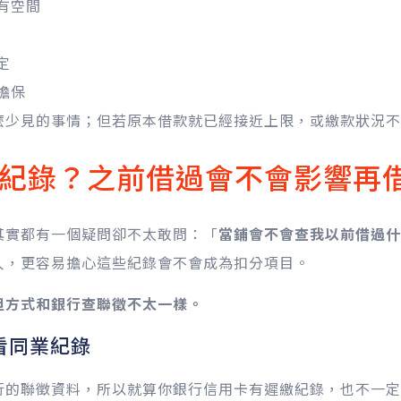
有空間
定
擔保
麼少見的事情；但若原本借款就已經接近上限，或繳款狀況不
紀錄？之前借過會不會影響再
其實都有一個疑問卻不太敢問：「
當鋪會不會查我以前借過什
人，更容易擔心這些紀錄會不會成為扣分項目。
但方式和銀行查聯徵不太一樣。
看同業紀錄
行的聯徵資料，所以就算你銀行信用卡有遲繳紀錄，也不一定