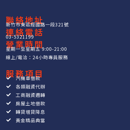
聯絡地址
新竹市東區經國路一段321號
連絡電話
03-5321199
營業時間
星期一至星期五 9:00-21:00
線上/電洽：24小時專員服務
服務項目
汽機車借款
各類融資代辦
工商融資週轉
房屋土地借款
轉貸增貸降息
黃金精品典當