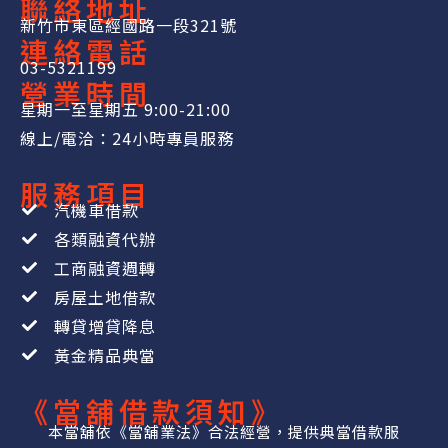
聯絡地址
新竹市東區經國路一段321號
連絡電話
03-5321199
營業時間
星期一至星期五 9:00-21:00
線上/電洽：24小時專員服務
服務項目
汽機車借款
各類融資代辦
工商融資週轉
房屋土地借款
轉貸增貸降息
黃金精品典當
《當舖借款須知》
本當舖依《當舖業法》合法經營，提供典當借款服