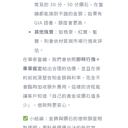
常見的 30 分、50 分鑽石，在當
鋪都能換到不錯的金額；如果有
GIA 證書，額度會更高。
其他珠寶
：如翡翠、紅寶、藍
寶，則會依材質與市場行情來評
估。
在華泰當鋪，我們會依照
即時行情＋
專業鑑定
給出合理的估價，並且在簽
約前就清楚告知金額與利率，完全不
會臨時加收額外費用。這樣的流程能
讓客戶知道「自己的黃金或鑽石值多
少」，借款時更安心。
小結論：金飾與鑽石的借款額度相
對透明，重點是選擇合法的新竹當