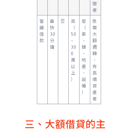
徵
者
當
最
否
高
是
急
舖
快
（
（
需
借
30
50
車
大
款
分
–
、
額
鐘
30
錶
週
0
、
轉
萬
地
、
以
產
有
上
、
高
）
設
價
備
資
）
產
者
三、大額借貸的主