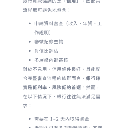
銀行貸款強調的是「
信用
」。因此其
流程無可避免地包含：
申請資料審查（收入、年資、工
作證明）
聯徵紀錄查詢
負債比評估
多層級內部審核
對於不急用、信用條件良好、且能配
合完整審查流程的族群而言，
銀行確
實是低利率、風險低的首選
。然而，
在以下情況下，銀行往往無法滿足需
求：
需要在 1–2 天內取得資金
近期內已有多次聯徵查詢，不適