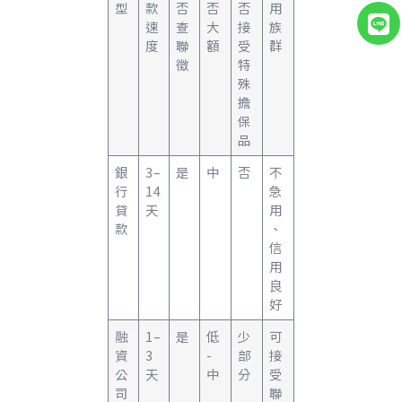
型
款
否
否
否
用
速
查
大
接
族
度
聯
額
受
群
徵
特
殊
擔
保
品
銀
3–
是
中
否
不
行
14
急
貸
天
用
款
、
信
用
良
好
融
1–
是
低
少
可
資
3
-
部
接
公
天
中
分
受
司
聯