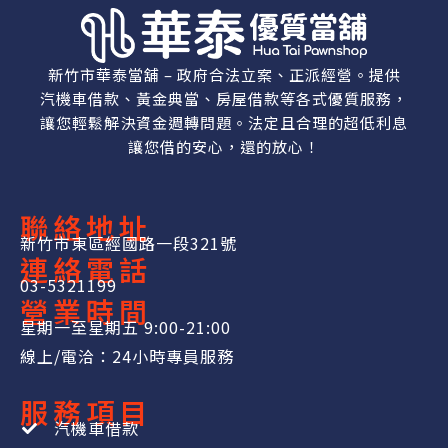
新竹市華泰當舖 – 政府合法立案、正派經營。提供
汽機車借款、黃金典當、房屋借款等各式優質服務，
讓您輕鬆解決資金週轉問題。法定且合理的超低利息
讓您借的安心，還的放心！
聯絡地址
新竹市東區經國路一段321號
連絡電話
03-5321199
營業時間
星期一至星期五 9:00-21:00
線上/電洽：24小時專員服務
服務項目
汽機車借款