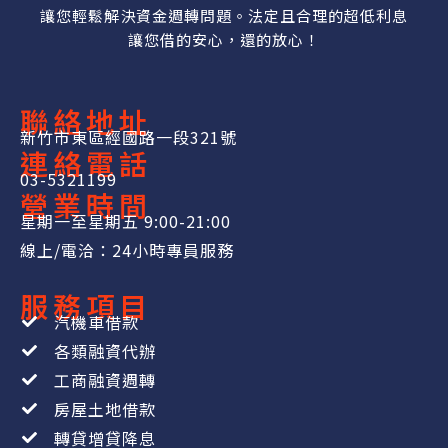
讓您輕鬆解決資金週轉問題。法定且合理的超低利息
讓您借的安心，還的放心！
聯絡地址
新竹市東區經國路一段321號
連絡電話
03-5321199
營業時間
星期一至星期五 9:00-21:00
線上/電洽：24小時專員服務
服務項目
汽機車借款
各類融資代辦
工商融資週轉
房屋土地借款
轉貸增貸降息