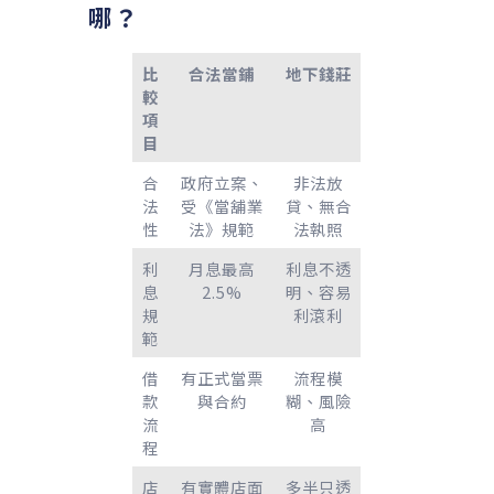
哪？
比
合法當鋪
地下錢莊
較
項
目
合
政府立案、
非法放
法
受《當舖業
貸、無合
性
法》規範
法執照
利
月息最高
利息不透
息
2.5%
明、容易
規
利滾利
範
借
有正式當票
流程模
款
與合約
糊、風險
流
高
程
店
有實體店面
多半只透