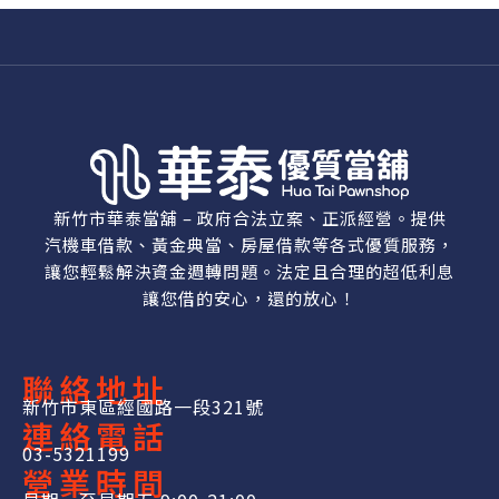
新竹市華泰當舖 – 政府合法立案、正派經營。提供
汽機車借款、黃金典當、房屋借款等各式優質服務，
讓您輕鬆解決資金週轉問題。法定且合理的超低利息
讓您借的安心，還的放心！
聯絡地址
新竹市東區經國路一段321號
連絡電話
03-5321199
營業時間