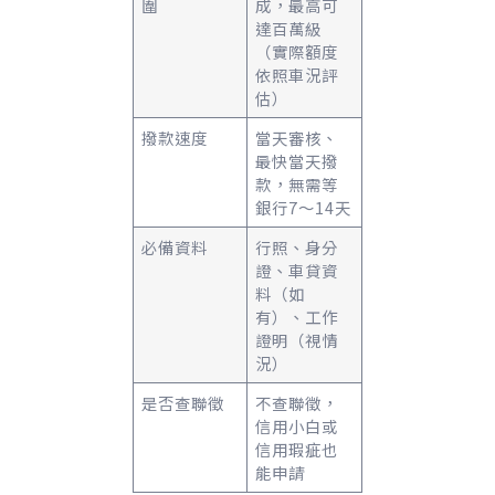
圍
成，最高可
達百萬級
（實際額度
依照車況評
估）
撥款速度
當天審核、
最快當天撥
款，無需等
銀行7～14天
必備資料
行照、身分
證、車貸資
料（如
有）、工作
證明（視情
況）
是否查聯徵
不查聯徵，
信用小白或
信用瑕疵也
能申請