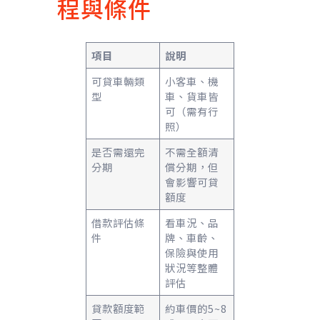
程與條件
項目
說明
可貸車輛類
小客車、機
型
車、貨車皆
可（需有行
照）
是否需還完
不需全額清
分期
償分期，但
會影響可貸
額度
借款評估條
看車況、品
件
牌、車齡、
保險與使用
狀況等整體
評估
貸款額度範
約車價的5~8