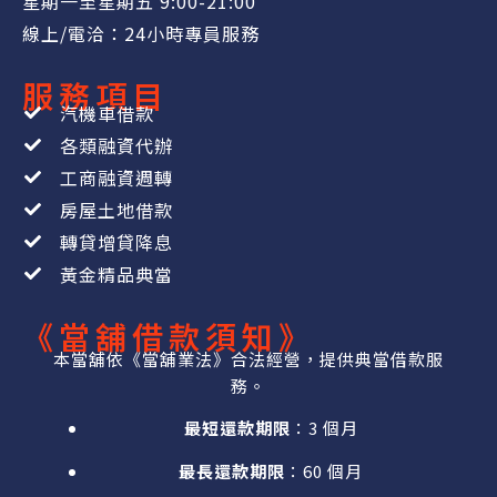
星期一至星期五 9:00-21:00
線上/電洽：24小時專員服務
服務項目
汽機車借款
各類融資代辦
工商融資週轉
房屋土地借款
轉貸增貸降息
黃金精品典當
《當舖借款須知》
本當舖依《當舖業法》合法經營，提供典當借款服
務。
最短還款期限
：3 個月
最長還款期限
：60 個月