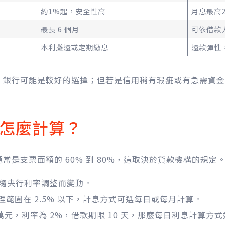
約1%起，安全性高
月息最高2
最長 6 個月
可依借款
本利攤還或定期繳息
還款彈性
，銀行可能是較好的選擇；但若是信用稍有瑕疵或有急需資金
怎麼計算？
常是支票面額的 60% 到 80%，這取決於貸款機構的規定
，隨央行利率調整而變動。
理範圍在 2.5% 以下，計息方式可選每日或每月計算。
萬元，利率為 2%，借款期限 10 天，那麼每日利息計算方