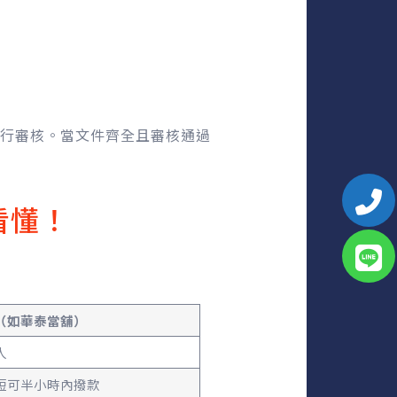
行審核。當文件齊全且審核通過
看懂！
（如華泰當舖）
人
短可半小時內撥款