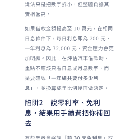
說法只是把數字拆小，但整體負擔其
實相當高。
如果借款金額提高至 10 萬元，在相同
日息條件下，每日利息即為 200 元，
一年利息為 72,000 元，資金壓力會更
加明顯。因此，在評估汽車借款時，
重點不應該只看日息或月息數字，而
是要確認
「一年總共要付多少利
息」
，並換算成年比例後再做決定。
陷阱2｜說零利率、免利
息，結果用手續費把你補回
去
有些業者會強調
「前 30 天免利息」
或