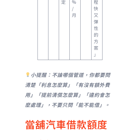
定
%
程
/
快
月
又
彈
性
的
方
案
」
小提醒：不論哪個管道，你都要問
清楚「利息怎麼算」「有沒有額外費
用」「提前清償怎麼算」「違約會怎
麼處理」，不要只問「能不能借」。
當舖汽車借款額度