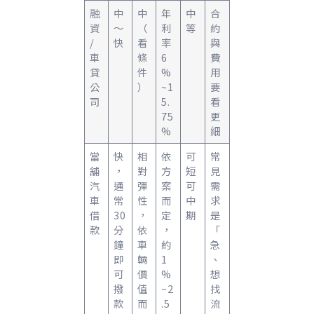
融
中
中
年
中
合
資
～
（
利
等
約
/
快
看
率
與
車
條
6
費
貸
件
%
用
公
）
~1
要
司
5.
看
75
更
%
細
當
快
相
依
可
常
舖
，
對
方
短
見
汽
通
彈
案
可
需
車
常
性
而
中
求
借
30
，
定
期
是
款
分
依
，
「
鐘
車
約
急
即
輛
1
、
可
價
%
想
撥
值
~2
找
款
而
.5
流