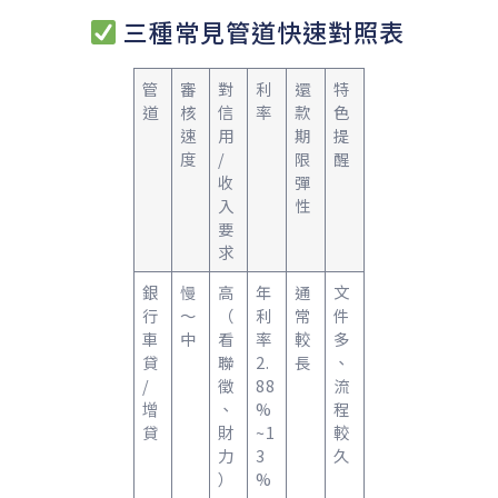
三種常見管道快速對照表
管
審
對
利
還
特
道
核
信
率
款
色
速
用
期
提
度
/
限
醒
收
彈
入
性
要
求
銀
慢
高
年
通
文
行
～
（
利
常
件
車
中
看
率
較
多
貸
聯
2.
長
、
/
徵
88
流
增
、
%
程
貸
財
~1
較
力
3
久
）
%