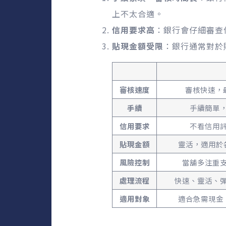
上不太合適。
信用要求高
：銀行會仔細審查
貼現金額受限
：銀行通常對於
審核速度
審核快速，
手續
手續簡單
信用要求
不看信用
貼現金額
靈活，適用於
風險控制
當舖多注重
處理流程
快速、靈活、
適用對象
適合急需現金