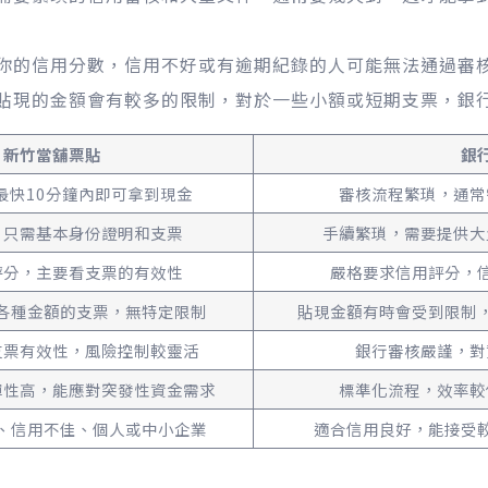
你的信用分數，信用不好或有逾期紀錄的人可能無法通過審
貼現的金額會有較多的限制，對於一些小額或短期支票，銀
新竹當舖票貼
銀
最快10分鐘內即可拿到現金
審核流程繁瑣，通常
，只需基本身份證明和支票
手續繁瑣，需要提供大
評分，主要看支票的有效性
嚴格要求信用評分，
各種金額的支票，無特定限制
貼現金額有時會受到限制
支票有效性，風險控制較靈活
銀行審核嚴謹，對
彈性高，能應對突發性資金需求
標準化流程，效率較
、信用不佳、個人或中小企業
適合信用良好，能接受