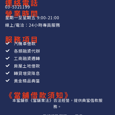
連絡電話
03-5321199
營業時間
星期一至星期五 9:00-21:00
線上/電洽：24小時專員服務
服務項目
汽機車借款
各類融資代辦
工商融資週轉
房屋土地借款
轉貸增貸降息
黃金精品典當
《當舖借款須知》
本當舖依《當舖業法》合法經營，提供典當借款服
務。