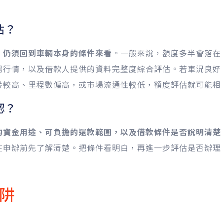
估？
，仍須回到車輛本身的條件來看
。一般來說，額度多半會落
場行情，以及借款人提供的資料完整度綜合評估。若車況良好
齡較高、里程數偏高，或市場流通性較低，額度評估就可能相
認？
的資金用途、可負擔的還款範圍，以及借款條件是否說明清楚
在申辦前先了解清楚。把條件看明白，再進一步評估是否辦理
阱