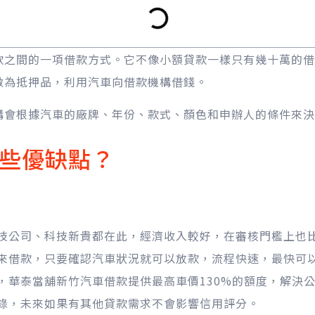
款之間的一項借款方式。它不像小額貸款一樣只有幾十萬的借
做為抵押品，利用汽車向借款機構借錢。
構會根據汽車的廠牌、年份、款式、顏色和申辦人的條件來決
些優缺點？
技公司、科技新貴都在此，經濟收入較好，在審核門檻上也
來借款，只要確認汽車狀況就可以放款，流程快速，最快可
，華泰當舖新竹汽車借款提供最高車價130%的額度，解決
錄，未來如果有其他貸款需求不會影響信用評分。