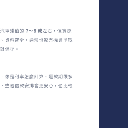
在汽車殘值的
7～8 成
左右，但實際
、資料齊全，通常也較有機會爭取
對保守。
。像是利率怎麼計算、還款期限多
，整體借款安排會更安心，也比較