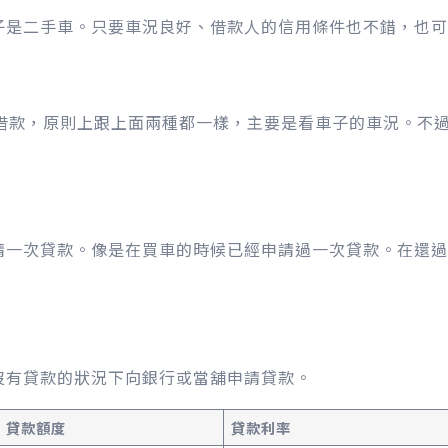
子是二手車。只要車況良好、借款人的信用條件也不錯，也可
來借款，原則上跟上面兩種都一樣，主要是看車子的車況。不
請一次貸款。像是在買車的時候已經申請過一次貸款。在還過
。
沒有貸款的狀況下向銀行或當舖申請貸款。
貸款額度
貸款利率