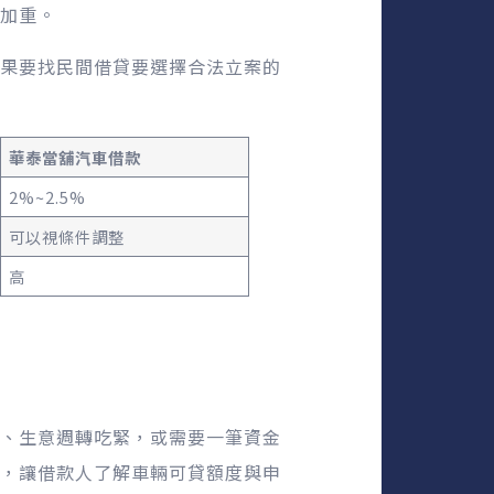
加重。
果要找民間借貸要選擇合法立案的
華泰當舖汽車借款
2%~2.5%
可以視條件調整
高
、生意週轉吃緊，或需要一筆資金
，讓借款人了解車輛可貸額度與申