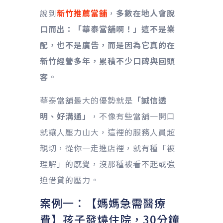
說到
新竹推薦當舖
，
多數在地人會脫
口而出：「華泰當舖啊！」這不是業
配，也不是廣告，而是因為它真的在
新竹經營多年，累積不少口碑與回頭
客
。
華泰當舖最大的優勢就是
「誠信透
明、好溝通」
，不像有些當舖一開口
就讓人壓力山大，這裡的服務人員超
親切，從你一走進店裡，就有種「被
理解」的感覺，沒那種被看不起或強
迫借貸的壓力。
案例一：【媽媽急需醫療
費】孩子發燒住院，30分鐘