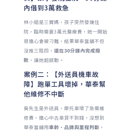
內借到3萬救急
林小姐是三寶媽，孩子突然發燒住
院，臨時需要3萬元醫療費，她一開始
很擔心會被刁難，結果華泰當舖不但
沒推三阻四，
還在30分鐘內完成撥
款
，讓她超感動。
案例二：【外送員機車故
障】跑單工具壞掉，華泰幫
他維修不中斷
吳先生是外送員，摩托車壞了急需維
修費，擔心中古車貸不到錢，沒想到
華泰當舖用
車齡、品牌與里程判斷
，