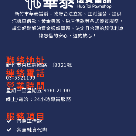
新竹市華泰當舖 – 政府合法立案、正派經營。提供
汽機車借款、黃金典當、房屋借款等各式優質服務，
讓您輕鬆解決資金週轉問題。法定且合理的超低利息
讓您借的安心，還的放心！
聯絡地址
新竹市東區經國路一段321號
連絡電話
03-5321199
營業時間
星期一至星期五 9:00-21:00
線上/電洽：24小時專員服務
服務項目
汽機車借款
各類融資代辦