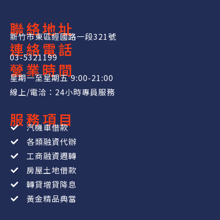
聯絡地址
新竹市東區經國路一段321號
連絡電話
03-5321199
營業時間
星期一至星期五 9:00-21:00
線上/電洽：24小時專員服務
服務項目
汽機車借款
各類融資代辦
工商融資週轉
房屋土地借款
轉貸增貸降息
黃金精品典當