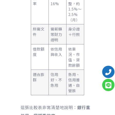
率
16%
整，約
1.5%～
2.5%
（月）
所需文
需薪轉
身分證
件
等財力
＋行照
證明
借款額
依信用
依車
度
與收入
況、市
值、貸
款餘額
適合族
信用
急用、
群
好、不
信用普
急用
通、自
營族
這張比較表非常清楚地說明：
銀行重