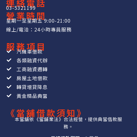
連絡電話
03-5321199
營業時間
星期一至星期五 9:00-21:00
線上/電洽：24小時專員服務
服務項目
汽機車借款
各類融資代辦
工商融資週轉
房屋土地借款
轉貸增貸降息
黃金精品典當
《當舖借款須知》
本當舖依《當舖業法》合法經營，提供典當借款服
務。